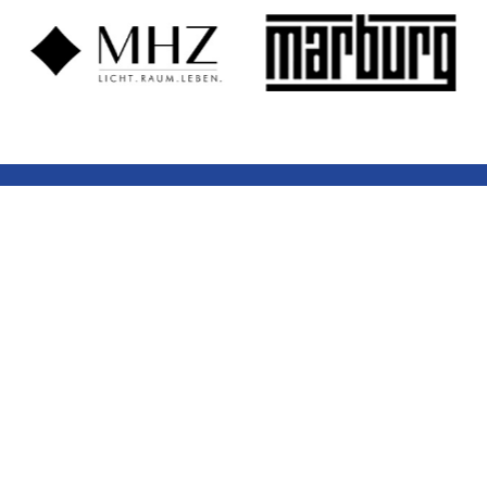
Hattinger Str. 365
44795 Bochum
Telefon:
0234 / 5798980
kontakt@steden-raumgestaltung.de